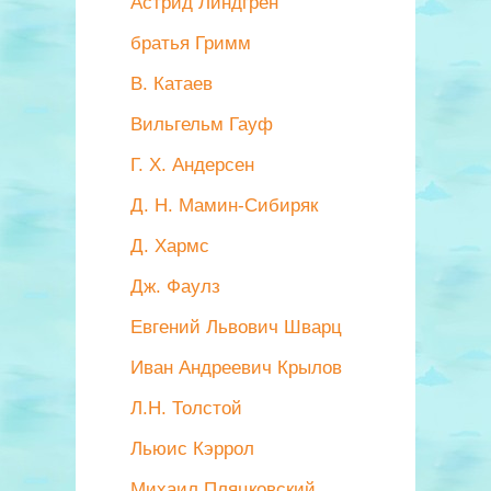
Астрид Линдгрен
братья Гримм
В. Катаев
Вильгельм Гауф
Г. Х. Андерсен
Д. Н. Мамин-Сибиряк
Д. Хармс
Дж. Фаулз
Евгений Львович Шварц
Иван Андреевич Крылов
Л.Н. Толстой
Льюис Кэррол
Михаил Пляцковский