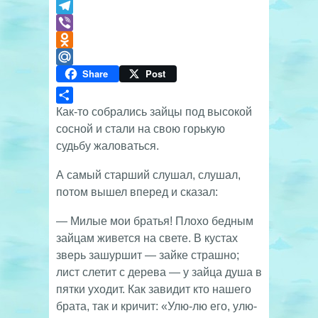
VK
Telegram
Viber
Odnoklassniki
Share
Post
Mail.Ru
Отправить
Как-то собрались зайцы под высокой
сосной и стали на свою горькую
судьбу жаловаться.
А самый старший слушал, слушал,
потом вышел вперед и сказал:
— Милые мои братья! Плохо бедным
зайцам живется на свете. В кустах
зверь зашуршит — зайке страшно;
лист слетит с дерева — у зайца душа в
пятки уходит. Как завидит кто нашего
брата, так и кричит: «Улю-лю его, улю-