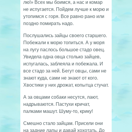
лю!» Всех мы боимся, а нас и комар
не испугается. Пойдем лучше к морю и
утопимся с горя. Все равно рано или
поздно помирать надо.
Послушались зайцы своего старшего.
Побежали к морю топиться. А у моря
на лугу паслось большое стадо овец.
Увидела одна овца столько зайцев,
испугалась, заблеяла и побежала. И
все стадо за ней. Бегут овцы, сами не
знают куда, сами не знают от кого.
Хвостики у них дрожат, копытца стучат.
А за овцами собаки несутся, лают,
надрываются. Пастухи кричат,
палками машут. Шуму-то, крику!
Смешно стало зайцам. Присели они
на задние лапы и давай хохотать. До