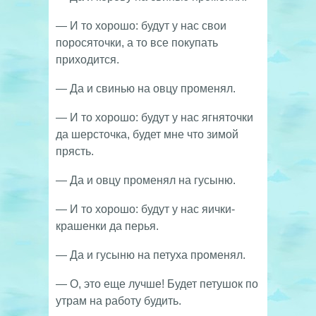
— И то хорошо: будут у нас свои
поросяточки, а то все покупать
приходится.
— Да и свинью на овцу променял.
— И то хорошо: будут у нас ягняточки
да шерсточка, будет мне что зимой
прясть.
— Да и овцу променял на гусыню.
— И то хорошо: будут у нас яички-
крашенки да перья.
— Да и гусыню на петуха променял.
— О, это еще лучше! Будет петушок по
утрам на работу будить.